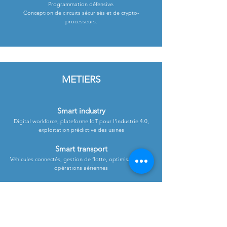
Programmation défensive.
Conception de circuits sécurisés et de crypto-
processeurs.
METIERS
Smart industry
Digital workforce, plateforme IoT pour l'industrie 4.0,
exploitation prédictive des usines
Smart transport
Véhicules connectés, gestion de flotte, optimisation des
opérations aériennes
Smart Building
Transition énergétique, protection des personnes,
efficience des infrastructures