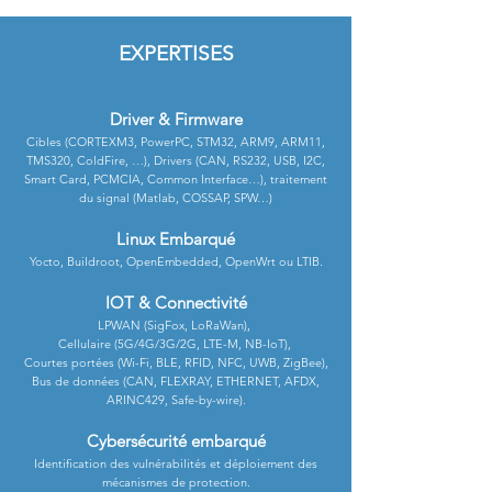
EXPERTISES
Driver & Firmware
Cibles (CORTEXM3, PowerPC, STM32, ARM9, ARM11,
TMS320, ColdFire, …), Drivers (CAN, RS232, USB, I2C,
Smart Card, PCMCIA, Common Interface…), traitement
du signal (Matlab, COSSAP, SPW…)
Linux Embarqué
Yocto, Buildroot, OpenEmbedded, OpenWrt ou LTIB.
IOT & Connectivité
LPWAN (SigFox, LoRaWan),
Cellulaire (5G/4G/3G/2G, LTE-M, NB-IoT),
Courtes portées (Wi-Fi, BLE, RFID, NFC, UWB, ZigBee),
Bus de données (CAN, FLEXRAY, ETHERNET, AFDX,
ARINC429, Safe-by-wire).
Cybersécurité embarqué
Identification des vulnérabilités et déploiement des
mécanismes de protection.