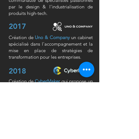
communauté de spécialistes passionnés
par le design & l’industrialisation de
produits high-tech.
2017
Création de
Uno & Company
un cabinet
spécialisé dans l'accompagnement et la
mise en place de stratégies de
transformation pour les entreprises.
2018
Création de
CyberMaker
qui propose un
accompagnement personnalisé aux
entreprises dans leur gestion et leur
maîtrise des risques digitaux.
2019
En fin d'année 2019 AD Companies
procède à la cession de
KickMaker
.